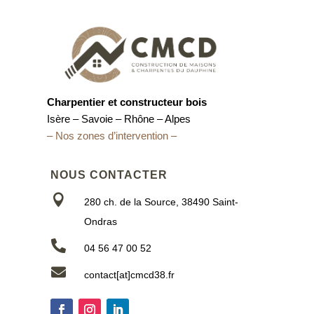
Charpentier et constructeur bois
Isère – Savoie – Rhône – Alpes
– Nos zones d’intervention –
NOUS CONTACTER

280 ch. de la Source, 38490 Saint-
Ondras

04 56 47 00 52

contact[at]cmcd38.fr