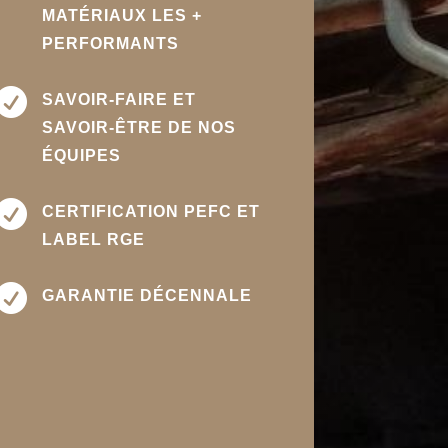
MATÉRIAUX LES +
PERFORMANTS

SAVOIR-FAIRE ET
SAVOIR-ÊTRE DE NOS
ÉQUIPES

CERTIFICATION PEFC ET
LABEL RGE

GARANTIE DÉCENNALE