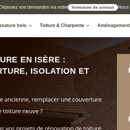
Déposez vos demandes via notre
Nous l
formulaire de contact
ssature bois
Toiture & Charpente
Aménagements
URE EN ISÈRE :
TURE, ISOLATION ET
re ancienne, remplacer une couverture
 toiture neuve ?
vos projets de rénovation de toiture,