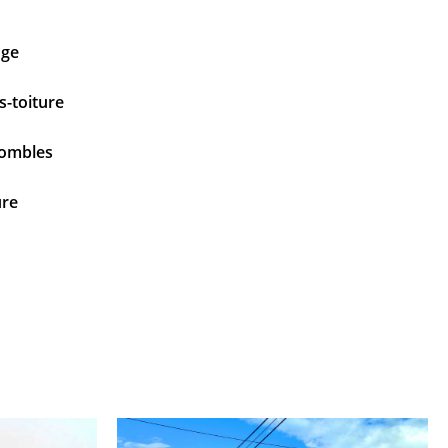
uge
s-toiture
combles
ure