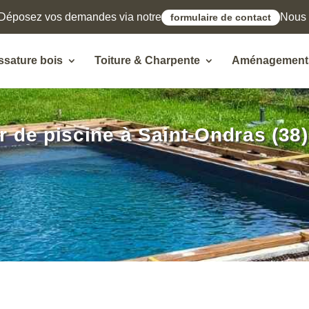
Déposez vos demandes via notre
Nous l
formulaire de contact
ssature bois
Toiture & Charpente
Aménagements
r de piscine à Saint-Ondras (38)