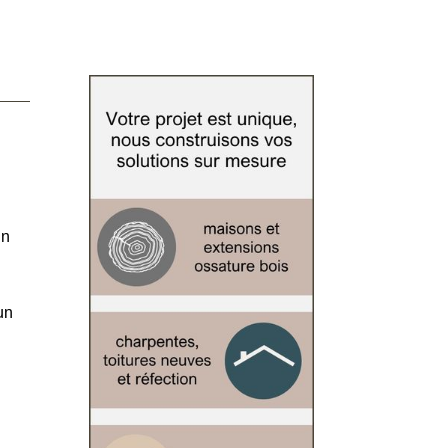
ne
un
un