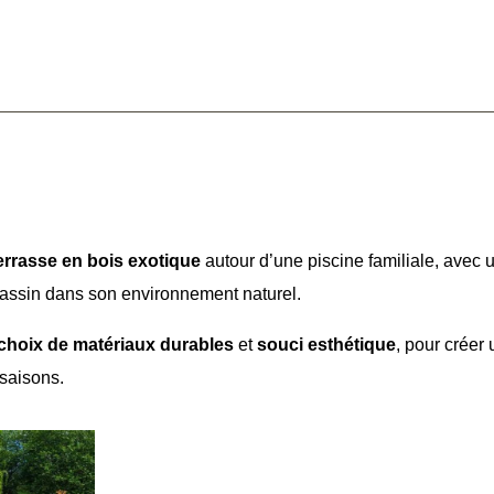
e piscine à Saint-Ondras (38) – U
s le jardin
errasse en bois exotique
autour d’une piscine familiale, avec 
 bassin dans son environnement naturel.
choix de matériaux durables
et
souci esthétique
, pour créer 
 saisons.