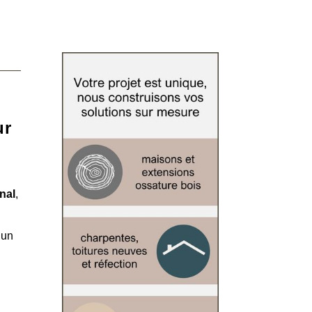
ur
nal
,
’un