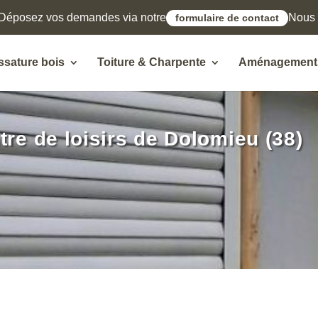
Déposez vos demandes via notre
Nous l
formulaire de contact
ssature bois
Toiture & Charpente
Aménagements
re de loisirs de Dolomieu (38)