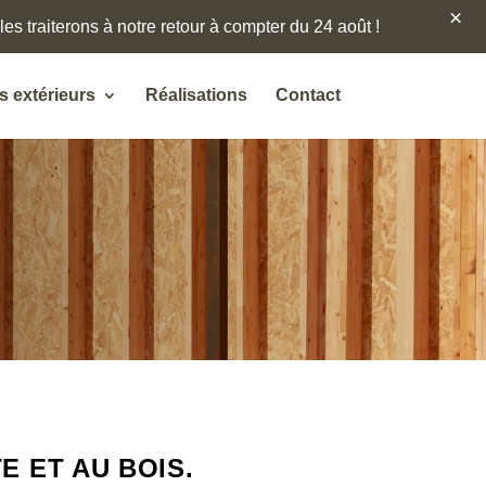
×
es traiterons à notre retour à compter du 24 août !
 extérieurs
Réalisations
Contact
E ET AU BOIS.