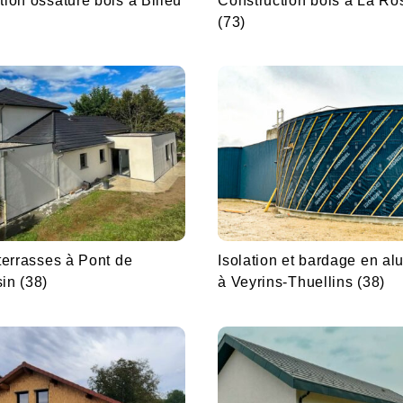
tion ossature bois à Bilieu
Construction bois à La Ro
(73)
 terrasses à Pont de
Isolation et bardage en a
in (38)
à Veyrins-Thuellins (38)