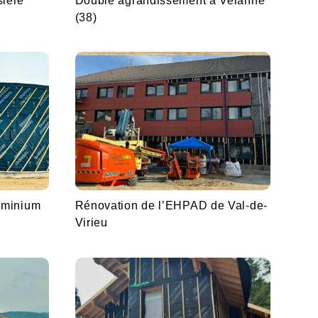
sière
Double agrandissement à Velanne
(38)
luminium
Rénovation de l’EHPAD de Val-de-
Virieu